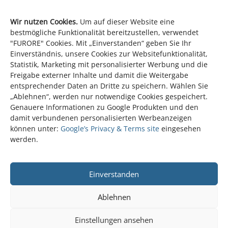
Wir nutzen Cookies.
Um auf dieser Website eine
bestmögliche Funktionalität bereitzustellen, verwendet
"FURORE" Cookies. Mit „Einverstanden“ geben Sie Ihr
Einverständnis, unsere Cookies zur Websitefunktionalität,
Statistik, Marketing mit personalisierter Werbung und die
Freigabe externer Inhalte und damit die Weitergabe
entsprechender Daten an Dritte zu speichern. Wählen Sie
„Ablehnen“, werden nur notwendige Cookies gespeichert.
Genauere Informationen zu Google Produkten und den
Kostprobe (Ausschnitte)
damit verbundenen personalisierten Werbeanzeigen
können unter:
Google’s Privacy & Terms site
eingesehen
werden.
#
Einverstanden
Ablehnen
Einstellungen ansehen
© 2026 furore Strategie + Werbung GmbH & Co. KG.