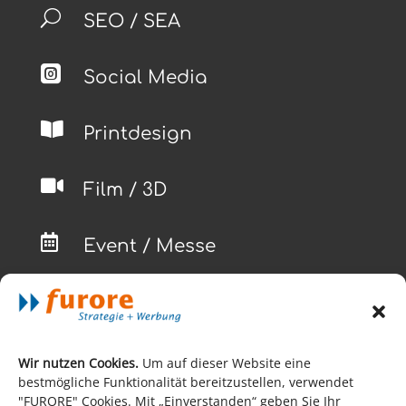
U
SEO / SEA

Social Media

Printdesign

Film / 3D

Event / Messe
Kontakt
Wir nutzen Cookies.
Um auf dieser Website eine
bestmögliche Funktionalität bereitzustellen, verwendet

"FURORE" Cookies. Mit „Einverstanden“ geben Sie Ihr
Werbeagentur Paderborn