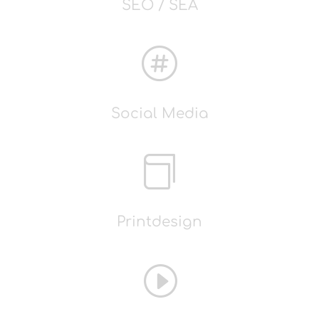
SEO / SEA

Social Media

Printdesign
I