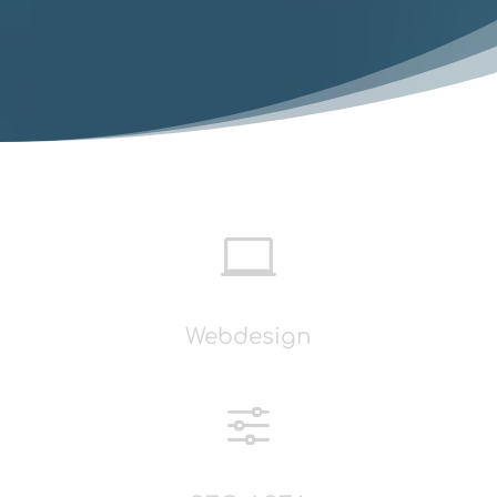

Webdesign
f