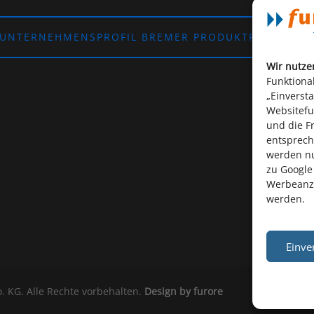
UNTERNEHMENSPROFIL BREMER PRODUKTPORTFOLI
Wir nutze
Funktiona
„Einverst
Websitefun
und die F
entsprech
werden nu
zu Google
Werbeanz
werden.
Einve
 KG. Alle Rechte vorbehalten.
Design by furore