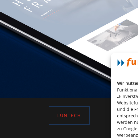
Wir nutze
Funktiona
„Einverst
Websitefun
und die F
LÜNTECH
entsprech
werden nu
zu Google
Werbeanz