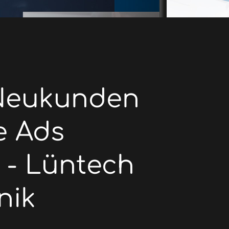
 Neukunden
e Ads
- Lüntech
nik