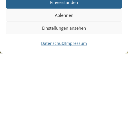
Einverstanden
Ablehnen
Einstellungen ansehen
Datenschutz
Impressum
Prominente Anzeige im Motiv der Kampagne für
die Printwerbung in Zeitschriften und Journalen.
#