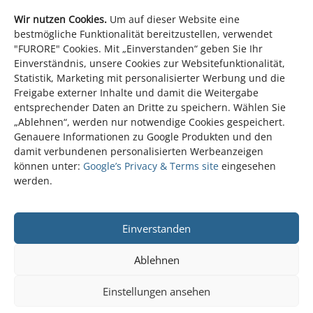
Wir nutzen Cookies.
Um auf dieser Website eine
bestmögliche Funktionalität bereitzustellen, verwendet
"FURORE" Cookies. Mit „Einverstanden“ geben Sie Ihr
Einverständnis, unsere Cookies zur Websitefunktionalität,
Statistik, Marketing mit personalisierter Werbung und die
Freigabe externer Inhalte und damit die Weitergabe
entsprechender Daten an Dritte zu speichern. Wählen Sie
„Ablehnen“, werden nur notwendige Cookies gespeichert.
Genauere Informationen zu Google Produkten und den
Kostprobe (Ausschnitte)
damit verbundenen personalisierten Werbeanzeigen
können unter:
Google’s Privacy & Terms site
eingesehen
werden.
#
Einverstanden
Ablehnen
Einstellungen ansehen
© 2026 furore Strategie + Werbung GmbH & Co. KG.